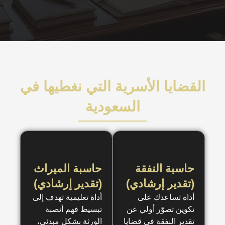
رية التي نغطيها في
لسعودية
حاسبة الميراث
)
(تقدير إرشادي)
أداة تعليمية تهدف إلى
ن
تبسيط فهم أنصبة
يا
الورثة بشكل مبدئي،