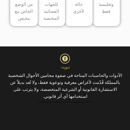
ة
للجهات
من الوضع
ى
القضائية
الخاص مع
المختصة
مختص
تنويه:
حة في صفوة محامين الأحوال الشخصية
عرفية وتوعوية فقط، ولا تُعد بديلاً عن
و الشرعية المتخصصة، ولا يترتب على
مها أي أثر قانوني.