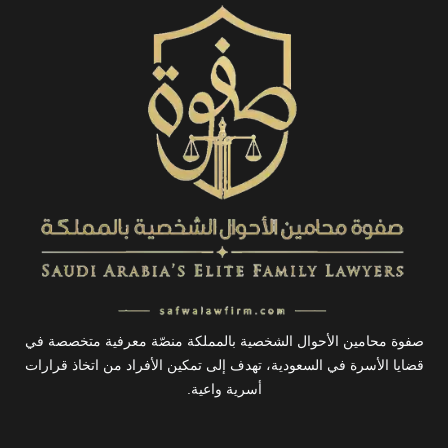
روابط
تواصل
معنا
سريعة
من
تواصل
نحن
معنا عبر
الواتساب
اتصل
بنا
info@safwalawfirm.com
ساعات
سياسة
العمل:
الخصوصية
يوميًا
08:00
الشروط
صباحًا
والأحكام
–
12:00
صية بالمملكة منصّة معرفية متخصصة في
ليلًا
تهدف إلى تمكين الأفراد من اتخاذ قرارات
أسرية واعية.