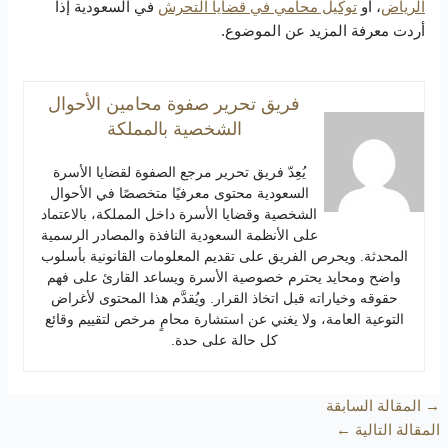
الرياض
، أو
توكيل محامي في قضايا التحرش
في السعودية إذا
أردت معرفة المزيد عن الموضوع.
فريق تحرير صفوة محامين الأحوال
الشخصية بالمملكة
يُعِدّ فريق تحرير مرجع الصفوة لقضايا الأسرة
السعودية محتوى معرفيًا متخصصًا في الأحوال
الشخصية وقضايا الأسرة داخل المملكة، بالاعتماد
على الأنظمة السعودية النافذة والمصادر الرسمية
المحدثة. ويحرص الفريق على تقديم المعلومات القانونية بأسلوب
واضح ومحايد يحترم خصوصية الأسرة ويساعد القارئ على فهم
حقوقه وخياراته قبل اتخاذ القرار. ويُقدَّم هذا المحتوى لأغراض
التوعية العامة، ولا يغني عن استشارة محامٍ مرخص لتقييم وقائع
كل حالة على حدة.
→
المقالة السابقة
المقالة التالية
←