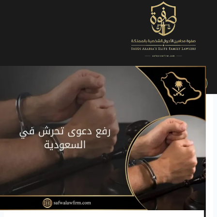
الرئيسية
»
استشارة قانونية اون لاين في جدة السعودية
»
كيفية رفع
دعوى تحرش في السعودية بشكل تفصيلي
كيف يمكن
رفع دعوى تحرش في السعودية
وما هي العقوبات التي
نصت عليها قوانين المملكة؟ وما هو رقم شكاوى التحرش
بالسعودية؟ وكيف يتم تقديم بلاغ تحرش؟ وما هي طرق إثبات
جريمة التحرش؟
تفاصيل الأسئلة السابقة ستجدها في مقالنا التالي الذي أعده
أفضل محامي مختص لدى
صفوة محامين الأحوال الشخصية
بالمملكة
والاستشارات القانونية، تابع معنا.
وللمزيد من الاستشارات
اضغط هنا
للتواصل مع محامٍ
مختص لدى صفوة محامين الأحوال الشخصية بالمملكة.