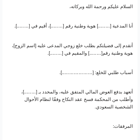
السلام عليكم ورحمة الله وبركاته،
أنا المدعية [……..] هوية وطنية رقم [……..]، أقيم في [……..].
أتقدم إلى فضيلتكم بطلب خلع زوجي المدعى عليه [اسم الزوج]،
هوية وطنية رقم[……..] والمقيم في [……..].
أسباب طلبي للخلع: [………………..].
أتعهد بدفع العوض المالي المتفق عليه، والمحدد بـ [……..]،
وأطلب من المحكمة فسخ عقد النكاح وفقًا لنظام الأحوال
الشخصية السعودي.
المرفقات: