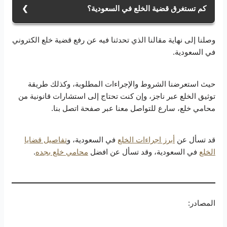
الإلكترونية، من خلال تعبئة النموذج الإلكتروني وتقديم
كم تستغرق قضية الخلع في السعودية؟
المستندات المطلوبة، مثل عقد الزواج وصورة الهوية. يتم
تحديد العوض المالي وتوضيح أسباب الخلع قبل تقديم
تتراوح المدة الزمنية لقضية الخلع في السعودية حسب
الطلب.
وصلنا إلى نهاية مقالنا الذي تحدثنا فيه عن رفع قضية خلع الكتروني
طبيعة الحالة، ففي حالات الخلع الاتفاقي، يتفق الزوجان
في السعودية.
على إنهاء العلاقة، وقد يتم إتمام الإجراءات في أيام قليلة بعد
توثيق الاتفاق. أما في حالات الخلع القضائي، التي تتطلب
حكمًا من المحكمة، فقد تطول المدة التي تستغرقها القضية،
حيث استعرضنا الشروط والإجراءات المطلوبة، وكذلك طريقة
وذلك بناءً على تعقيد القضية والدفوع المقدمة من الطرفين.
توثيق الخلع عبر ناجز، وإن كنت تحتاج إلى استشارات قانونية من
محامي خلع، سارع للتواصل معنا عبر صفحة اتصل بنا.
قد تسأل عن
أبرز اجراءات الخلع
في السعودية، و
تفاصيل قضايا
الخلع
في السعودية، وقد تسأل عن افضل
محامي خلع بجده
.
المصادر: