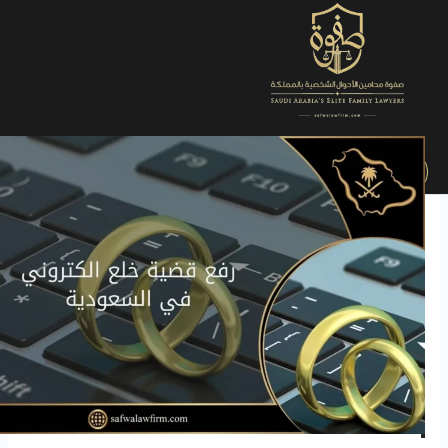
الرئيسية
»
التصنيفات
»
قضايا الأحوال الشخصية
»
رفع قضية خلع
الكتروني في السعودية
تم تسهيل العديد من الإجراءات القضائية عبر المنصات الإلكترونية،
ومن بينها إمكانية
رفع قضية خلع الكتروني في السعودية
، مما يوفر
الوقت والجهد على الزوجات الراغبات في إنهاء العلاقة الزوجية
بطرق قانونية سهلة.
في هذا المقال، سنتناول بالتفصيل شروط الخلع الكتروني، مع ذكر
طريقة رفع قضية خلع إلكتروني عبر ناجز لذا ننصحك بالمتابعة.
انقر على زر الواتساب لاستشارة
محامي خلع
في السعودية.