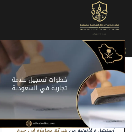
الرئيسية
»
التصنيفات
»
القضايا التجارية
»
دليلك القانوني لخطوات
تسجيل العلامة التجارية في السعودية باحتراف 2025
تخيّل أن تطلق مشروعاً مبتكراً باسم مميز وشعار جذّاب، وتبني
حوله ثقة العملاء، ثم تكتشف لاحقًا أن جهة أخرى قامت بتسجيل
نفس الاسم كعلامة تجارية واستحوذت قانونيًا عليه.
هذه القصة تتكرر في الواقع التجاري السعودي، بسبب تأخير أو
تجاهل
خطوات تسجيل علامة تجارية في السعودية
.
تسجيل
العلامة التجارية ليس فقط وسيلة قانونية لحماية فكرتك،
بل هو من أهم أصولك التجارية التي ترفع قيمة مشروعك وتمنع
المنافسين من استغلال اسمك أو شعارك.
احمِ علامتك التجارية من اليوم، واطلب
استشارة قانونية من
شركة محاماة في جدة