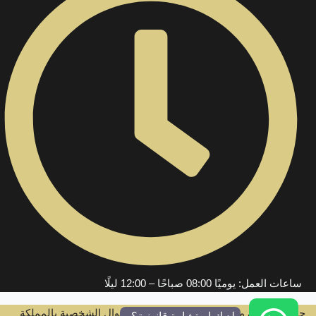
ساعات العمل: يوميًا 08:00 صباحًا – 12:00 ليلًا
جميع الحقوق محفوظة لصفوة محامين الأحوال الشخصية بالمملكة