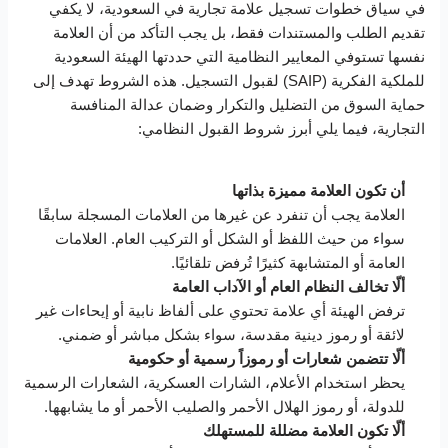
في سياق خطوات تسجيل علامة تجارية في السعودية، لا يكفي
تقديم الطلب والمستندات فقط، بل يجب التأكد من أن العلامة
نفسها تستوفي المعايير النظامية التي حددتها الهيئة السعودية
للملكية الفكرية (SAIP) لقبول التسجيل. هذه الشروط تهدف إلى
حماية السوق من التضليل والتكرار وضمان عدالة المنافسة
التجارية، فيما يلي أبرز شروط القبول النظامي:
أن تكون العلامة مميزة بذاتها
العلامة يجب أن تنفرد عن غيرها من العلامات المسجلة سابقًا
سواء من حيث اللفظ أو الشكل أو التركيب العام. العلامات
العامة أو المتشابهة كثيرًا تُرفض تلقائيًا.
ألّا تخالف النظام العام أو الآداب العامة
ترفض الهيئة أي علامة تحتوي على ألفاظ نابية أو إيحاءات غير
لائقة أو رموز دينية مقدسة، سواء بشكل مباشر أو ضمني.
ألّا تتضمن شعارات أو رموزاً رسمية أو حكومية
يحظر استخدام الأعلام، الشارات العسكرية، الشعارات الرسمية
للدولة، أو رموز الهلال الأحمر والصليب الأحمر أو ما يشابهها.
ألّا تكون العلامة مضللة للمستهلك