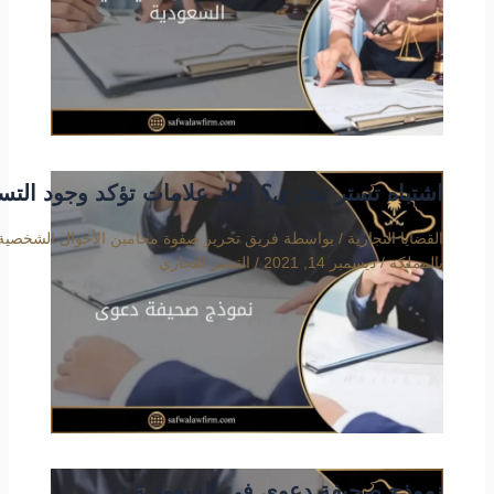
اشتباه تستر تجاري؟ إليك علامات تؤكد وجود التس
القضايا التجارية
/ بواسطة
فريق تحرير صفوة محامين الأحوال الشخصية
بالمملكة
/
ديسمبر 14, 2021
/
التستر التجاري
نموذج صحيفة دعوى في السعودية