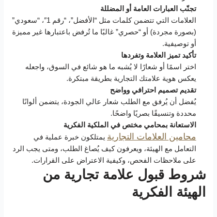
تجنّب العبارات العامة أو المضللة
العلامات التي تتضمن كلمات مثل “الأفضل”، “رقم 1″، “سعودي”
(بصورة مجردة) أو “حصري” غالبًا ما تُرفض باعتبارها غير مميزة
أو توصيفية.
تأكيد تميز العلامة وتفردها
اختر اسمًا أو شعارًا لا يُشبه ما هو شائع في السوق، واجعله
يعكس هوية علامتك التجارية بطريقة مبتكرة.
تقديم تصميم احترافي وواضح
يُفضل أن يُرفق مع الطلب شعار عالي الجودة، يتضمن ألوانًا
محددة وتنسيقًا بصريًا واضحًا.
الاستعانة بمحامي مختص في الملكية الفكرية
محامين العلامات التجارية
يمتلكون خبرة عملية في
التعامل مع الهيئة، ويعرفون كيف يُصاغ الطلب، ومتى يجب الرد
على ملاحظات الفحص، وكيفية الاعتراض على القرارات.
شروط قبول علامة تجارية من
الهيئة الفكرية