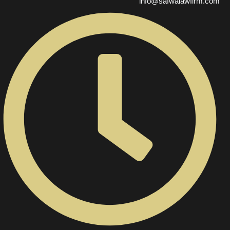
info@safwalawfirm.com