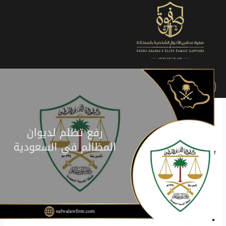
الرئيسية
»
التصنيفات
»
القضايا الإدارية
»
رفع تظلم لديوان المظالم في
السعودية
يعتبر ديوان المظالم الهيئة المختصة بالنظر في القضايا الإدارية،
التي يكون أطرافها أحد الأشخاص الاعتباريين في الدولة من جهة
وأحد أفراد الشعب من جهة أخرى.
ويسعى الفرد من خلال رفع الدعوى إلى إلغاء قرار إداري مجحف
صدر في حقه، وفي مقالنا هذا نتحدث عن
رفع تظلم لديوان
المظالم في السعودية،
فتابع معنا.
لاستشارة
محامي شاطر
انقر على زر الواتساب مباشرة.