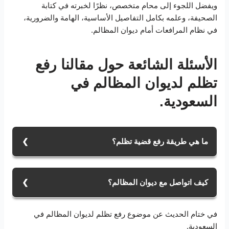
ويفضل اللجوء إلى محام متخصص، نظرًا لخبرته في كتابة
الصحيفة، وعلمه بكامل التفاصيل الأساسية، الهامة والضرورية،
في نظام المرافعات أمام ديوان المظالم.
الأسئلة الشائعة حول مقالنا رفع
تظلم لديوان المظالم في
السعودية.
ما هي طريقة رفع قضية تظلم؟
إن طريقة رفع تظلم تكون إما عن طريق رفع دعوى أمام
ديوان المظالم، وذلك بعد تقديم طلب تظلم للجهة الإدارية
كيف اتواصل مع ديوان المظالم؟
المختصة، أو الكترونيًا عن طريق ديوان المظالم معين، عبر
الدخول إلى المنصة، وتقديم طلب دعوى، من قائمة خدمات
يمكن التواصل مع ديوان المظالم، إما عن طريق زيارة
إلكترونية.
في ختام الحديث عن موضوع رفع تظلم لديوان المظالم في
الديوان، أو بالاتصال عبر رقم الهاتف عبر التالي 920000553.
السعودية.