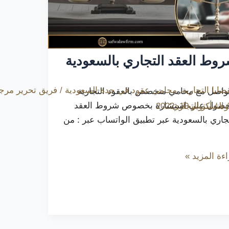
وط العقد التجاري بالسعودية
ضايا التجارية
,
محامي عقود في جدة السعودية
/
فريق تحرير مرج
تواصل مع محامي متخصص بالعقود التجارية
حصول على استشارة بخصوص شروط العقد
/
وة
/
أكتوبر 10, 2022
التستر التجاري
تجاري بالسعودية عبر تطبيق الواتساب عبر : من
ءة المزيد »