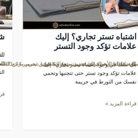
اشتباه تستر تجاري؟ إليك
شر
علامات تؤكد وجود التستر
الق
لل
لل
الية
,
القضايا التجارية
/
قضايا الأحوال الشخصية
,
منوعات
/
فريق تحرير مرجع الصفوة
/
ديسمبر 14, 2021
فريق تحرير مرجع الصف
هل تشك في وجود اشتباه تستر تجاري؟ إليك
ال
علامات تؤكد وجود تستر حتى تتجنبها وتحمي
نفسك من التورط في جريمة
قرا
قراءة المزيد »