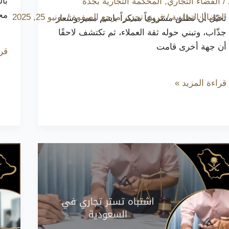
با
/
القضاء التجاري
,
المحكمة التجارية بجدة
مح
القضايا التجارية
/
فريق تحرير مرجع الصفوة
/
يونيو 25, 2025
تخيّل أن تطلق مشروعاً مبتكراً باسم مميز وشعار
جذّاب، وتبني حوله ثقة العملاء، ثم تكتشف لاحقًا
أن جهة أخرى قامت
قرا
قراءة المزيد »