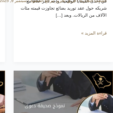
القضايا التجارية
/
فريق تحرير مرجع الصفوة
/
سبتمبر 9, 2025
في إحدى القضايا الواقعية، واجه تاجر خلافاً مع
شريكه حول عقد توريد بضائع تجاوزت قيمته مئات
الآلاف من الريالات. وبعد […]
قراءة المزيد »