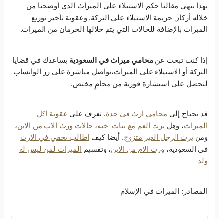
بهذا ننهي مقالنا حكم الاستيلاء على الميراث الذي أوضحنا من
السعودية من سعى عمداً لتأخير قسمة الميراث يحال للنيابة
خلاله أركان جريمة الاستيلاء على التركة. وعقوبة تأخير توزيع
العامة لتتخذ بحقه الإجراءات المناسبة. ويمكن أن يتم فرض
الميراث بالإضافة للحالات التي يتم خلالها الحرمان من الميراث.
عقوبات جنائية، تصل للسجن بحسب ما تراه المحكمة
المختصة.
إذا كنت تبحث عن
محامي ميراث في السعودية
يساعدك في قضايا
التركة أو الاستيلاء على الميراث،تواصل مباشرة على زر الواتساب
لتحصل على استشارة فورية من محامٍ مختص.
قد تحتاج إلى
محامي ارث في جدة
. تعرف على
عقوبة آكل
الميراث
، وهل
يرث العم مع بنات أخيه
،
حالات ورث الاب من الابن
،
ومن
يرث الرجل الغير متزوج
. أيضا كيف
اطالب بحقي في الارث
في السعودية،
ورث الام من الابن
، وتقسيم
الميراث لمن ليس له
ولد
.
المصادر: الميراث في الإسلام