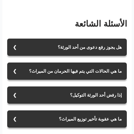
الأسئلة الشائعة
هل يجوز رفع دعوى من أحد الورثة؟
نعم، بحال وجود نزاعات حول تقسيم الميراث أو تصرف أحد
الورثة في التركة قبل قسمتها يمكن أن يتم رفع دعوى من
ما هي الحالات التي يتم فيها الحرمان من الميراث؟
أحد الورثة.
بحال وفاة الوارث قبل المورث يسقط حقه بالإرث عند
اختلاف الدين كما يتم الحرمان من الميراث بحال قتل الوارث
إذا رفض أحد الورثة التوكيل؟
مورثه.
يحق للوريث أن يمتنع عن التوكيل، إذ لا يجوز أن يتم إجباره
على ذلك، كما يمكن توكيل شخص آخر. وليس هناك ما يمنع
ما هي عقوبة تأخير توزيع الميراث؟
من توكيل أكثر من شخص بقضايا الميراث.
بحسب المادة 37 من لائحة قسمة الأموال المشتركة في