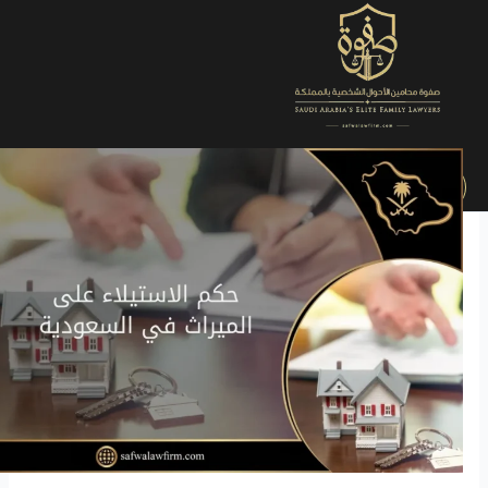
الرئيسية
»
التصنيفات
»
قضايا الأحوال الشخصية
»
تعرف على حكم
الاستيلاء على الميراث في السعودية
ما هو
حكم الاستيلاء على الميراث
وما هي العواقب التي يمكن أن
يتعرض الشخص لها بحال استيلائه على ميراث ليس من حقه؟
يتناول هذا المقال حكم الاستيلاء على الميراث في السعودية
والعقوبات النظامية المترتبة عليه، مع توضيح كيفية استعادة
الحقوق الشرعية بمساعدة محامي ميراث مختص.
للاستفسار حول قضايا الميراث، اتصل مباشرة
مع
محامي ميراث
عبر أو
انقر هنا
.