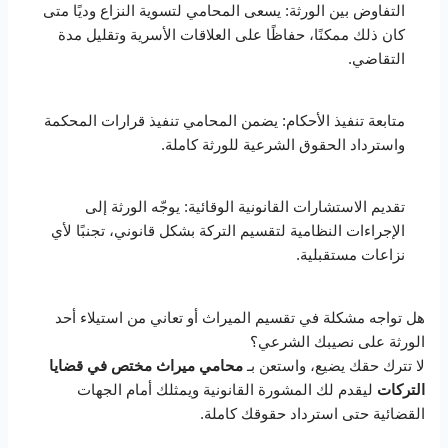
التفاوض بين الورثة: يسعى المحامي لتسوية النزاع وديًا متى
كان ذلك ممكنًا، حفاظًا على العلاقات الأسرية وتقليل مدة
التقاضي.
متابعة تنفيذ الأحكام: يضمن المحامي تنفيذ قرارات المحكمة
واسترداد الحقوق الشرعية للورثة كاملة.
تقديم الاستشارات القانونية الوقائية: يوجّه الورثة إلى
الإجراءات النظامية لتقسيم التركة بشكل قانوني، تجنبًا لأي
نزاعات مستقبلية.
هل تواجه مشكلة في تقسيم الميراث أو تعاني من استيلاء أحد
الورثة على نصيبك الشرعي؟
لا تترك حقك يضيع، واستعن بـ
محامي ميراث مختص في قضايا
التركات
ليقدم لك المشورة القانونية ويمثلك أمام الجهات
القضائية حتى استرداد حقوقك كاملة.