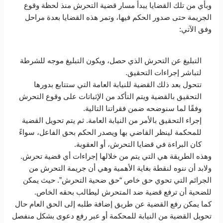
وبأي من تلك القضايا يبدأ مسار قضية التحرش منذ لحظة وقوع
الجريمة حتى صدور الحكم فيها، وتمر هذه القضايا بعدة مراحل
وفق الآتي:
التبليغ عن التحرش الذي حصل، ويكون التبليغ موجه للشرطة
لتباشر إجراءات التحقيق.
تتحول بعد ذلك القضية للنيابة العامة التي ستتابع بدورها
التحقيق بالقضية ويتم التأكد من الإثباتات على وقوع التحرش
وفقًا لما سنوضحه ضمن فقراتنا التالية.
إجراء التحقيق بالأمر من النيابة العامة. ثم يتم تحويل القضية
للمحكمة لينظر القاضي بها ويصدر الحكم بحق الفاعل، سواءً
كان البراءة في قضايا التحرش، أو العقوبة.
وهذه الطريقة هي التي يتم من خلالها إجراءات أي قضية تحرش.
ولابد أن ننوه لنقطة بغاية الأهمية وهي أن جريمة التحرش من
الجرائم التي تحوي حق خاص “حق ضحية التحرش”. حيث يمكن
للضحية أن ترفع قضية ضد المتحرش ليطالب بحقه الخاص.
كما يمكن رفع القضية عن طريق إضافة طلبه إلى الحق العام حال
تحويل القضية من النيابة للمحكمة أو عبر رفع دعوى بشكل منفصل