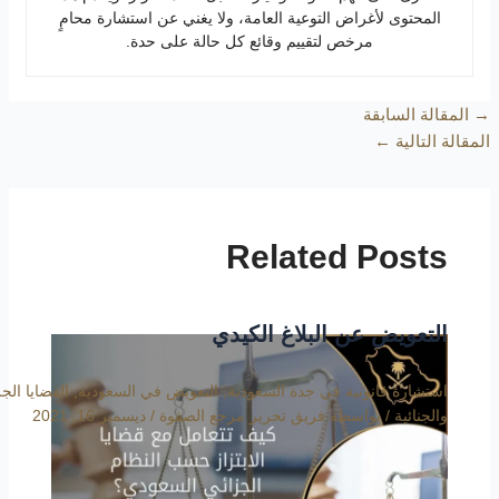
المحتوى لأغراض التوعية العامة، ولا يغني عن استشارة محامٍ
مرخص لتقييم وقائع كل حالة على حدة.
→
المقالة السابقة
المقالة التالية
←
Related Posts
التعويض عن البلاغ الكيدي
استشارة قانونية في جدة السعودية
,
التعويض في السعودية
,
القضايا الجز
والجنائية
/ بواسطة
فريق تحرير مرجع الصفوة
/
ديسمبر 16, 2021