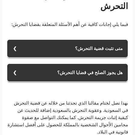
التحرش
فيما يلي إجابات كافية عن أهم الأسئلة المتعلقة بقضايا التحرش:
متى تثبت قضية التحرش؟
إن لم يوجد دليل على وقوع جريمة تحرش فالحل الأول من
أجل إثبات الواقعة يتم عبر الشهود. وذلك من خلال وجود
هل يجوز الصلح في قضايا التحرش؟
طرف ثالث شاهد على واقعة الاعتداء على الضحية.
لقد استثنى القانون بعض الجرائم التي لا يجوز التصالح فيها
نذكر منها جرائم هتك العرض والخطف وجريمة الاغتصاب.
وذلك لأن هذه الجرائم ليست خاصة بالمجني عليه فقط بل
بهذا نصل لختام مقالنا الذي تحدثنا من خلاله عن قضية التحرش
إنها تخص المجتمع كاملًا بالتالي لا يجوز التصالح فيها.
في السعودية. وعقوبة التحرش بالسعودية إضافة للحديث عن
كيفية إثبات جريمة التحرش. كما يمكنك التواصل مع صفوة
محامين الأحوال الشخصية بالمملكة للحصول على أفضل استشارة
قانونية في البلاد.