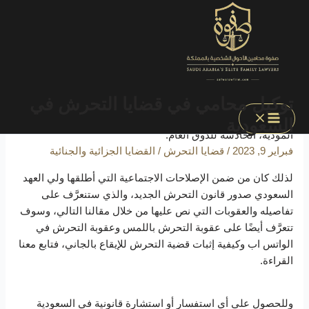
الرئيسية
»
التصنيفات
»
القضايا الجزائية والجنائية
»
توكيل محامي في
قضايا التحرش في السعودية
توكيل محامي في قضايا التحرش في
إنَّ
قضايا التحرش
بشكلٍ عام ليست سوى سلوكًا فرديًا، ولا يمثل
إلا صاحبه وإنَّ المجتمع وخاصةً السعودية يرفض تلك الممارسات
السعودية
المؤذية، الخادشة للذوق العام.
فبراير 9, 2023
/
قضايا التحرش
/
القضايا الجزائية والجنائية
لذلك كان من ضمن الإصلاحات الاجتماعية التي أطلقها ولي العهد
السعودي صدور قانون التحرش الجديد، والذي ستنعرَّف على
تفاصيله والعقوبات التي نص عليها من خلال مقالنا التالي، وسوف
تتعرَّف أيضًا على عقوبة التحرش باللمس وعقوبة التحرش في
الواتس اب وكيفية إثبات قضية التحرش للإيقاع بالجاني، فتابع معنا
القراءة.
وللحصول على أي استفسار أو استشارة قانونية في السعودية