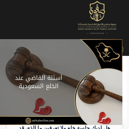
الرئيسية
»
التصنيفات
»
قضايا الأحوال الشخصية
»
ما هي أسئلة القاضي
عند الخلع في السعودية؟
لا توجد قائمة رسمية ثابتة من
أسئلة القاضي عند الخلع
تنطبق
على جميع الحالات؛ لأن الأسئلة تختلف بحسب نوع الطلب ووجود
اتفاق بين الزوجين أو نزاع حول العوض أو المهر أو وقوع الخلع.
كما أن الخلع المتفق عليه لا يحتاج في الأصل إلى حكم قضائي،
وإنما يتم الاتفاق عليه ثم توثيقه رسميًا. لذلك قد تتم إجراءات بعض
الطلبات إلكترونيًا دون جلسة تقليدية، بينما تظهر الحاجة إلى جلسة
أو نظر قضائي عند وجود خلاف أو طلب إثبات أو نزاع حول صحة
الاتفاق وآثاره.
هل لديك جلسة خلع ولا تعرفين ما الذي قد