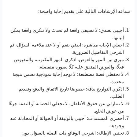
تساعد الإرشادات التالية على تقديم إجابة واضحة:
أجيبي بصدق: لا تضيفي واقعة لم تحدث ولا تنكري واقعة يمكن
إثباتها.
اجعلي الإجابة مباشرة: ابدئي بنعم أو لا عند ملاءمة السؤال، ثم
اشرحي التفاصيل الضرورية.
ميزي بين المهر والعوض: اذكري المهر المكتوب، والمقبوض
فعلًا، والعوض المتفق عليه كلًا بصورة منفصلة.
لا تحفظي قصة مصطنعة: لا توجد إجابة نموذجية تضمن نتيجة
محددة.
اذكري التواريخ بدقة: خصوصًا تاريخ الاتفاق والدفع وتقديم
الطلب.
لا تتنازلي عن حقوق الأطفال: لا تجعلي الحضانة أو النفقة جزءًا
من عوض الخلع.
أحضري المستندات: أجيبي بالوثيقة أو الحوالة أو المحادثة عند
وجودها.
تجنبي الإطالة: اشرحي الوقائع ذات الصلة بالسؤال دون