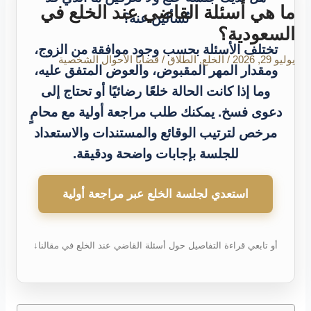
ما هي أسئلة القاضي عند الخلع في
تُسألين عنه؟
السعودية؟
تختلف الأسئلة بحسب وجود موافقة من الزوج،
يوليو 29, 2026
/
الخلع
,
الطلاق
/
قضايا الأحوال الشخصية
ومقدار المهر المقبوض، والعوض المتفق عليه،
وما إذا كانت الحالة خلعًا رضائيًا أو تحتاج إلى
دعوى فسخ. يمكنك طلب مراجعة أولية مع محامٍ
مرخص لترتيب الوقائع والمستندات والاستعداد
للجلسة بإجابات واضحة ودقيقة.
استعدي لجلسة الخلع عبر مراجعة أولية
أو تابعي قراءة التفاصيل حول أسئلة القاضي عند الخلع في مقالنا↓