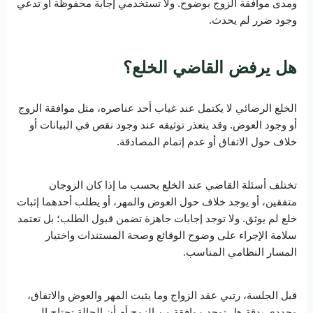
ومدى موافقة الزوج بوضوح. ولا تستخدمي إجابة محفوظة أو تدعي
وجود ضرر لم يحدث.
هل يرفض القاضي الخلع؟
الخلع الرضائي لا يكتمل عند غياب أحد عناصره، مثل موافقة الزوج
أو وجود العوض. وقد يتعذر توثيقه عند وجود نقص في البيانات أو
خلاف حول الاتفاق أو عدم إتمام المصادقة.
تختلف أسئلة القاضي عند الخلع بحسب ما إذا كان الزوجان
متفقين، أو يوجد خلاف حول العوض والمهر، أو يطلب أحدهما إثبات
خلع لم يوثق. ولا توجد إجابات جاهزة تضمن قبول الطلب؛ بل تعتمد
سلامة الإجراء على وضوح الوقائع وصحة المستندات واختيار
المسار النظامي المناسب.
قبل الجلسة، رتبي عقد الزواج وما يثبت المهر والعوض والاتفاق،
وحددي بدقة هل توجد موافقة من الزوج أم أن الحالة تحتاج إلى