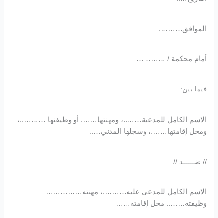
الموافق……….
أمام محكمة / …………
فيما بين:
الاسم الكامل للمدعية……..، ومهنتها……. أو وظيفتها ………..،
ومحل إقامتها…….، وسجلها المدني…..
// ضــــــد //
الاسم الكامل للمدعى عليه……….، مهنته……………
وظيفته…….. محل إقامته……