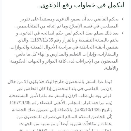
لنكمل في خطوات رفع الدعوى.
يحكم القاضي بعد أن يسمع الدعوى ومستنداً على تقرير
المصلحين في قسم الإصلاح وما تم إثباته من المتخاصمين.
بعد ذلك يسلم صك الحكم لمن حكم لصالحه في الدعوى و
يختم بالصيغة التنفيذية و بالقرار رقم 1167/11/35.. والذي
يتضمن أحقية الحاضنة في مراجعة الأحوال المدنية والجوازات
والسفارات، وإدارات التعليم والمدارس و إنهاء كل ما يخص
المحضون من الإجراءات لدى كافة الدوائر و الجهات الحكومية
والأهلية.
فيما عدا السفر بالمحضون خارج البلاد فلا يكون إلا من خلال
إذن من القاضي في بلد المحضون إذا كان الحاضن غير
الولي ويعامل طلب الإذن بالسفر معاملة الأمور المستعجلة
(يتم مراجعة قرار المجلس الأعلى للقضاء رقم 1167/11/35
وتاريخ 30/10/1435هـ). بالإضافة إلى تضمين صك الحضانة
(أن للحاضن استلام المبالغ التي تصرف للمحضون من
إعانات و مكافآت شهرية أيضا أو موسمية من الجهات
الحكومية والأهلية) حسب تعميم رقم (٩٨٧ / ت وتاريخ