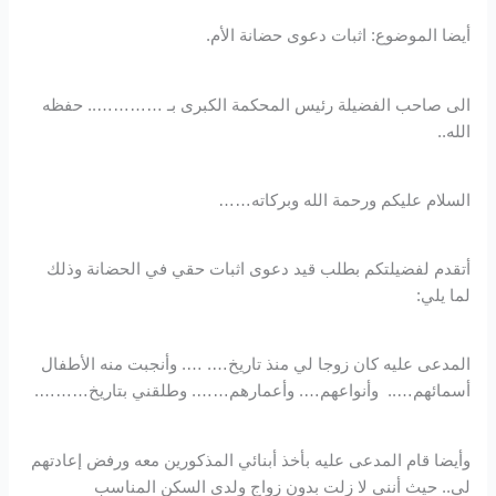
أيضا الموضوع: اثبات دعوى حضانة الأم.
الى صاحب الفضيلة رئيس المحكمة الكبرى بـ ………….. حفظه
الله..
السلام عليكم ورحمة الله وبركاته……
أتقدم لفضيلتكم بطلب قيد دعوى اثبات حقي في الحضانة وذلك
لما يلي:
المدعى عليه كان زوجا لي منذ تاريخ…. …. وأنجبت منه الأطفال
أسمائهم….. وأنواعهم…. وأعمارهم……. وطلقني بتاريخ……….
وأيضا قام المدعى عليه بأخذ أبنائي المذكورين معه ورفض إعادتهم
لي.. حيث أنني لا زلت بدون زواج ولدي السكن المناسب