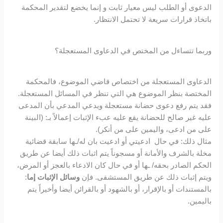
الدعوى أو الطلب ليس معيار ثابت و إنما يخضع لتقدير المحكمة
باتخاذ قرارات سريعة لا تحتمل الانتظار.
وربما تتساءل من المختص في الدعاوى المستعجلة؟
الدعاوى المستعجلة من اختصاص قاضي الموضوع، فالمحكمة
المختصة بنظر الموضوع هي التي تنظر في المسائل المستعجلة.
فقد يتم رفع دعوى حضانة مستعجلة ويدعي المدعي بأن المدعى
عليه غير صالح للحضانة يقع عليه عبء الإثبات إعمالاً بـ: (البينة
على من ادعى، واليمين على من أنكر).
مثال ذلك: في حال ادعيتي أو ادعيت بان له/ـها سابقة قضائية
مخلة بالشرف والأمانة أو مسجوناً يتم اثبات ذلك أيضا عن طريق
الحكم الصادر بحقه/ ـها أو في حال كان الادعاء بالعجز أو المرض،
ويتم إثبات ذلك عن طريق المستشفى. فإن
وسائل الإثبات إما
:
بالمستندات أو بالإقرار، أو بالشهود أو بالقرائن أيضا وأخيراً يتم
باليمين.