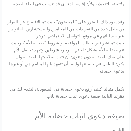
ولائحته التنفيذية ولأن إقامة الدعوى قد تتسبب في الغاء الصدور..
وقد يعود ذلك بالضرر على “المحضون” حيث تم الإفصاح عن القرار
من خلال عدد من التغريدات من المحامين والمستشارين القانونيين
عبر حساباتهم في موقع التواصل الاجتماعي “تويتر” ..
حيث تم نشر نص خطاب الموافقة و شروط “حضانة الأم”، وحيث
تتم حضانة الأم بشكل تلقائي.. بوجود
شرطين
وتعهد تحصل الأم
على صك الحضانة دون دعوى: أن تثبت صلاحيتها للحضانة وأن
يكون الطفل في حضانتها وأيضا أن تتعهد بأنها لم تُقم هي أو غيرها
بدعوى حضانة.
نكمل مقالنا كيف أرفع دعوى حضانة في السعودية، لنقدم لك في
فقرتنا التالية صيغة دعوى اثبات حضانة للأم.
صيغة دعوى اثبات حضانة الأم.
التاريخ…..