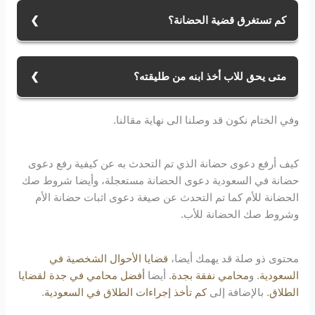
الخطوات، التي تتمثل بما يلي: بداية عليك تقديم دعوى
كم تستغرق قضية الحضانة؟
للجهة المختصة من خلال موقع وزارة العدل الإلكتروني
الرسمي. وبعدها عليك كتابة كافة البيانات في صحيفة
قضية الحضانة تتطلب القيام بمجموعة من الخطوات
الدعوى الإلكترونية، ومن ثم التوجه لمحكمة الأحوال للفصل
والإجراءات التي ذكرناها سابقا، وغالبا ما تحتاج إجراءات
متى يحق للاب أخذ ابنه من طليقته؟
في النزاع.
الحضانة 3 جلسات في المحكمة.
يحق للأب ذلك في عدة حالات نذكر منها، في حال تزوجت
وفي الختام نكون قد وصلنا الى نهاية مقالنا.
الأم أجنبي، في حال قامت الام بمنع الأب من رؤية أطفاله 3
مرات متتالية، كذلك في حال كانت الأم تعاني من أمراض
جسدية او نفسية وغير ذلك..
كيف أرفع دعوى حضانة الذي تم التحدث به عن كيفية رفع دعوى
حضانة في السعودية دعوى الحضانة مستعجلة، وأيضا شروط صك
الحضانة للأم كما تم التحدث عن صيغة دعوى اثبات حضانة الأم
وشروط صك الحضانة للأب.
محتوى ذو صلة قد يهمك أيضا،
قضايا الأحوال الشخصية في
السعودية
. و
محامي نفقة بجدة
. أيضا
أفضل محامي في جدة لقضايا
الطلاق
. بالإضافة إلى
كم تأخذ إجراءات الطلاق في السعودية
.