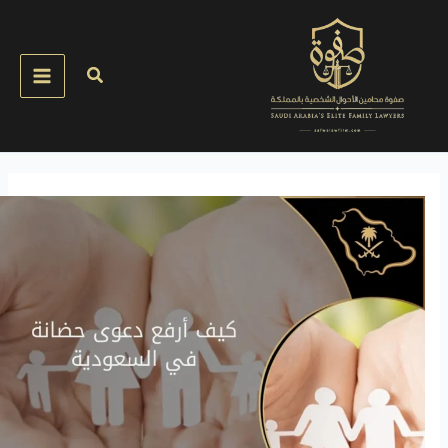
الرئيسية
»
التصنيفات
»
قضايا الأحوال الشخصية
»
كيف أرفع دعوى
حضانة؟ الإجابة الكاملة
كيف أرفع دعوى حضانة إن هذا السؤال يتم تداوله بصورة مستمرة
بين الفئات كافة من المجتمع. وذلك لتشعب تفاصيله. الأمر الذي
دفعنا لتناوله وتوضيح جل الأمور به.. وهو دعوى الحضانة وكيفية
رفعها ضمن المملكة العربية السعودية.
لذلك نقدم لكم هذا المقال المهم نظراً لكثرة الاستفسارات
الواردة بشأنه. ولكثرة القضايا التي تدور في المحاكم حيث يشكل
هذا الموضوع أهمية كبيرة في حياة الأسرة واستقرارها. ولكونه
يبين بعض محاسن التشريع الإسلامي، فأحكام الحضانة وكيفية رفع
الدعوى في السعودية تهم وتؤثر في جميع أفراد المجتمع كونها